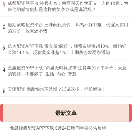
​成都配资网平台 神兵玄奇：南宫问天作为正义一方的代表，为
1
何他的感情史却是这样的复杂亦或是说混乱？
​融期策略配资平台 三味药代茶饮，耳鸣不好都难，便宜又实用
2
的方子！效果还不错
​亿本配资APP下载 贵金属“疯狂”，现货白银涨超10%，纽约钯
3
金涨14.1%，现货黄金涨超1%！上期所连发两条通知
​金赢配资APP下载 “命里无时莫强求”生肖羊的下半辈子，天意
4
的安排，不要躲了_生活_内心_智慧
​天津配资 鹦鹉怕水不洗澡？试试这招，轻松解决！
5
最新文章
免息炒股配资APP下载 3月24日晚间重要公告集锦
1