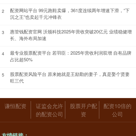
配资网站平台 99元跑鞋卖爆，361度连续两年增速下滑，“下
2
沉之王”也卖起千元冲锋衣
惠管钱配资官网 沃顿科技2025年营收突破20亿元 业绩稳健增
3
长、海外布局加速
最专业股票配资平台 若羽臣：2025年营收利润双增 自有品牌
4
占比超50%
股票配资风险平台 原来她就是王励勤的妻子，真是娶个贤妻
5
旺三代
谦恒配资
证监会允许
股票开户配
配资10倍的
的配资公司
资
公司
友情链接：