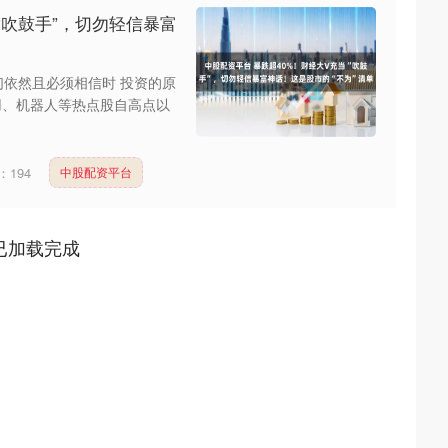
“吹鼓手”，切勿轻信暴富
们依然且必须相信时 投资的原
用、机器人等热点股自高点以
：
194
中股配资平台
已加载完成