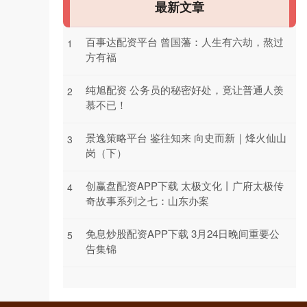
最新文章
百事达配资平台 曾国藩：人生有六劫，熬过
1
方有福
纯旭配资 公务员的秘密好处，竟让普通人羡
2
慕不已！
景逸策略平台 鉴往知来 向史而新｜烽火仙山
3
岗（下）
创赢盘配资APP下载 太极文化丨广府太极传
4
奇故事系列之七：山东办案
免息炒股配资APP下载 3月24日晚间重要公
5
告集锦