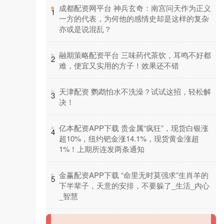
​成都配资网平台 神兵玄奇：南宫问天作为正义
1
一方的代表，为何他的感情史却是这样的复杂
亦或是说混乱？
​融期策略配资平台 三味药代茶饮，耳鸣不好都
2
难，便宜又实用的方子！效果还不错
​天津配资 鹦鹉怕水不洗澡？试试这招，轻松解
3
决！
​亿本配资APP下载 贵金属“疯狂”，现货白银涨
4
超10%，纽约钯金涨14.1%，现货黄金涨超
1%！上期所连发两条通知
​金赢配资APP下载 “命里无时莫强求”生肖羊的
5
下半辈子，天意的安排，不要躲了_生活_内心
_智慧